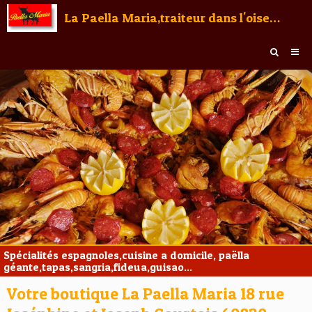
La Paella Maria,traiteur dans l'oise,Val d'Oise,Seine et Marne,aisne,ile de France
Accueil
Contact
Boutique
Spécialités espagnoles,cuisine a domicile, paëlla
géante,tapas,sangria,fideua,guisao...
Votre boutique La Paella Maria 18 rue